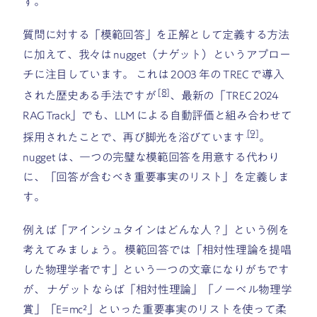
す。
質問に対する「模範回答」を正解として定義する方法
に加えて、我々は nugget（ナゲット）というアプロー
チに注目しています。 これは 2003 年の TREC で導入
[8]
された歴史ある手法ですが
、最新の「TREC 2024
RAG Track」でも、LLM による自動評価と組み合わせて
[9]
採用されたことで、再び脚光を浴びています
。
nugget は、一つの完璧な模範回答を用意する代わり
に、「回答が含むべき重要事実のリスト」を定義しま
す。
例えば「アインシュタインはどんな人？」という例を
考えてみましょう。 模範回答では「相対性理論を提唱
した物理学者です」という一つの文章になりがちです
が、 ナゲットならば「相対性理論」「ノーベル物理学
賞」「E=mc²」といった重要事実のリストを使って柔