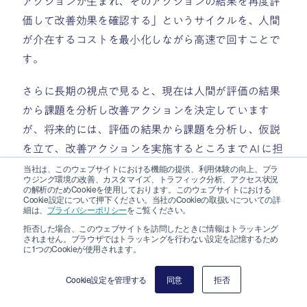
アクションが生まれ、そのアクションの結果を再度評
価して改善効果を確認する」というサイクルを、人間
が介在するコストを最小化しながら高速で回すことで
す。
さらに長期の視点で見ると、現在は人間が評価の結果
から課題を分析し改善アクションを決定しています
が、将来的には、評価の結果から課題を分析し、仮説
を立て、改善アクションを実施するところまで AI に担
当させる「 AI による AI の自動改善」のフェーズに進
当社は、このウェブサイトにおける機能の提供、利用体験の向上、ブラ
ウジング環境の改善、カスタマイズ、トラフィック分析、アクセス状況
むことを視野に入れています。
の解析のためCookieを使用しております。このウェブサイトにおける
Cookie設定について押下ください。当社のCookieの取扱いについての詳
細は、
プライバシーポリシー
をご覧ください。
ではその AI を評価する AI の正しさはどのように担保
拒否した場合、このウェブサイトを訪問したときに情報はトラッキング
されません。ブラウザではトラッキングを行わない設定を記憶するため
するのか？
に1つのCookieが使用されます。
ここから先は評価ではなく AI ガバナンスの話になると
Cookie設定を管理する
同意
拒否
考えています。AI が人間の期待通りに動くことを保証