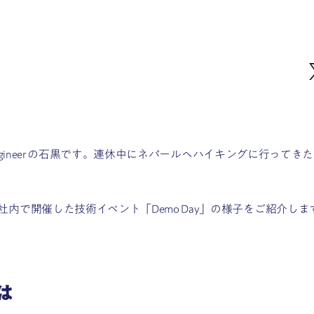
交通インフラ
メーカー
金融
Smart Cities
gineer の石黒です。
連休中にネパールへハイキングに行ってきた
内で開催した技術イベント「Demo Day」の様子をご紹介しま
とは