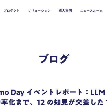
プロダクト
ソリューション
導入事例
ニュースルーム
ブログ
EC・小売・流通
Demo Day イベントレポート：LL
メディア・エンターテイメント
率化まで、12 の知見が交差した 1